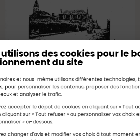
Bulletin annuel 1982-1983
utilisons des cookies pour le b
ionnement du site
Mis à jour le 13 Août 2024
naires et nous-même utilisons différentes technologies, t
es, pour personnaliser les contenus, proposer des fonction
seaux et analyser le trafic.
ez accepter le dépôt de cookies en cliquant sur « Tout a
 cliquant sur « Tout refuser » ou personnaliser vos choix e
onnaliser » ci-dessous.
ez changer d'avis et modifier vos choix à tout moment e