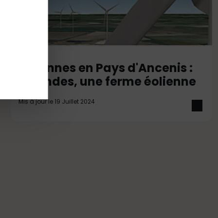
Eoliennes en Pays d'Ancenis :
Eolandes, une ferme éolienne
Mis à jour le 19 Juillet 2024