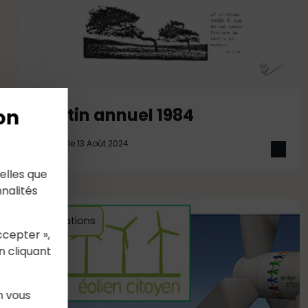
Bulletin annuel 1984
on
Mis à jour le 13 Août 2024
elles que
nalités
Informations
ccepter »,
n cliquant
n vous