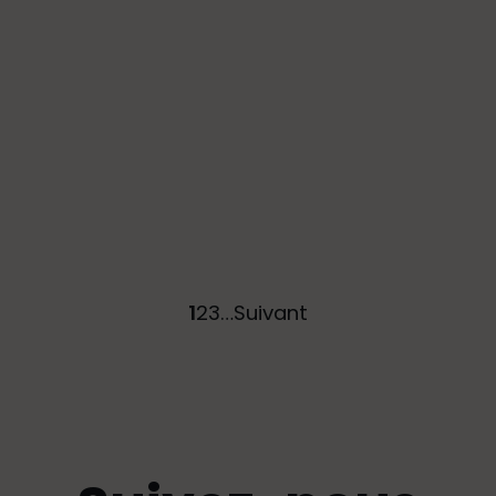
1
2
3
…
Suivant