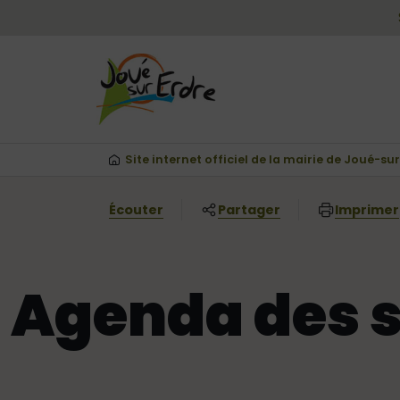
Menu principal
Contenus
Panneau de gestion des cookies
Vous êtes ici:
Site internet officiel de la mairie de Joué-su
Écouter
Partager
Imprimer
Agenda des s