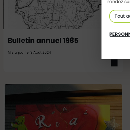
rendez su
Tout a
PERSONN
Bulletin annuel 1985
Mis à jour le 13 Août 2024