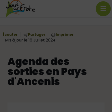
Menu principal
Contenus
Panneau de gestion des cookies
Vous êtes ici:
Écouter
Partager
Imprimer
Mis à jour le 16 Juillet 2024
Agenda des
sorties en Pays
d'Ancenis