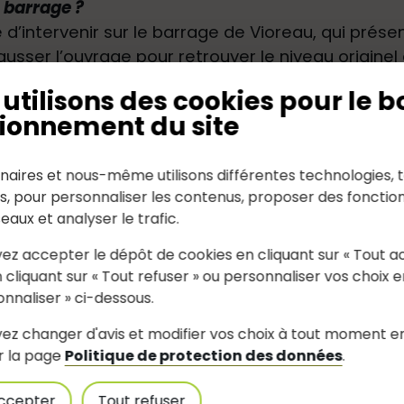
e barrage ?
intervenir sur le barrage de Vioreau, qui présenta
sser l’ouvrage pour retrouver le niveau originel 
répondre, autant que possible, aux potentiels nou
utilisons des cookies pour le b
es écologiques, garantir l’exercice des usages co
ionnement du site
r a été nécessaire pour moderniser le barrage. En 
s d'euros. Il mesure 13,70m de haut depuis les fo
naires et nous-même utilisons différentes technologies, t
 une superficie totale de 181 hectares.
es, pour personnaliser les contenus, proposer des fonction
seaux et analyser le trafic.
ez accepter le dépôt de cookies en cliquant sur « Tout a
 cliquant sur « Tout refuser » ou personnaliser vos choix e
onnaliser » ci-dessous.
ez changer d'avis et modifier vos choix à tout moment e
r la page
Politique de protection des données
.
ccepter
Tout refuser