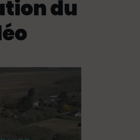
ation du
déo