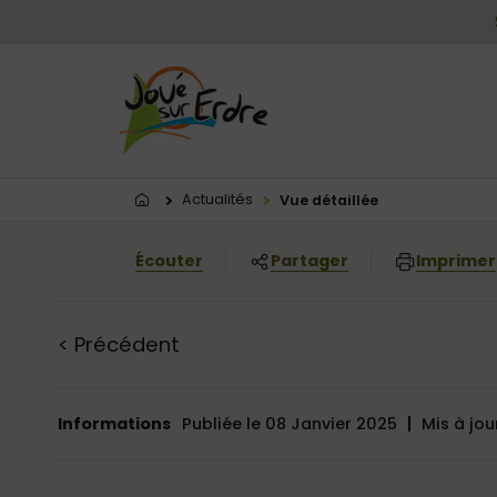
Menu principal
Contenus
Panneau de gestion des cookies
Vous êtes ici:
Actualités
Vue détaillée
Écouter
Partager
Imprimer
<
Précédent
Informations
Publiée le 08 Janvier 2025
Mis à jou