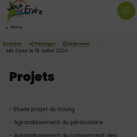
Menu principal
Contenus
Panneau de gestion des cookies
Vous êtes ici:
Mairie
Écouter
Partager
Imprimer
Mis à jour le 16 Juillet 2024
Projets
- Etude projet du bourg
- Agrandissement du périscolaire
- Agrandissement du Lotissement des