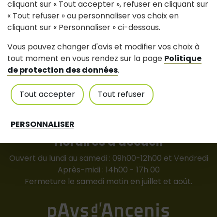
cliquant sur « Tout accepter », refuser en cliquant sur
Mairie de Joué-sur-Erdre
« Tout refuser » ou personnaliser vos choix en
cliquant sur « Personnaliser » ci-dessous.
87 rue du Bocage - 44440 Joué-sur-Erdre
Vous pouvez changer d'avis et modifier vos choix à
tout moment en vous rendez sur la page
Politique
Tél : 02 40 72 35 43
Contactez nous
de protection des données
.
mairie(at)jouesurerdre.fr
Tout accepter
Tout refuser
communication(at)jouesurerdre.fr
urba(at)jouesurerdre.f
r
cantine(at)jouesurerdre.fr
PERSONNALISER
Horaires d'accueil
Ouvert du lundi au samedi : 09h00-12h00 et Vendredi
Après-midi : 14h00 - 17h 00
Fermeture le samedi matin en juillet et août.