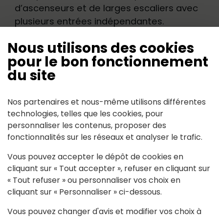
d’ascenseurs et de larges escaliers avec
plusieurs entrées indépendantes.
Nous utilisons des cookies
Enfin devant la résidence, plusieurs
pour le bon fonctionnement
garages ont aussi été rénovés et un
du site
grand local est aménagé pour le foyer
des jeunes du secteur de Riaillé (ex-
Nos partenaires et nous-même utilisons différentes
canton). Avec cette réalisation
technologies, telles que les cookies, pour
d’importance, la commune dispose
personnaliser les contenus, proposer des
désormais d’un nouveau lieu de vie au
fonctionnalités sur les réseaux et analyser le trafic.
service de toute la population.
Vous pouvez accepter le dépôt de cookies en
cliquant sur « Tout accepter », refuser en cliquant sur
« Tout refuser » ou personnaliser vos choix en
Résidence du Bocage
cliquant sur « Personnaliser » ci-dessous.
Vous pouvez changer d'avis et modifier vos choix à