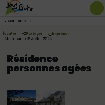
Menu principal
Contenus
Panneau de gestion des cookies
Vous êtes ici:
Social et Seniors
Écouter
Partager
Imprimer
Mis à jour le 16 Juillet 2024
Résidence
personnes agées