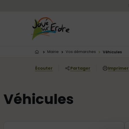
Menu principal
Contenus
Panneau de gestion des cookies
Vous êtes ici:
Mairie
Vos démarches
Véhicules
Écouter
Partager
Imprimer
Véhicules