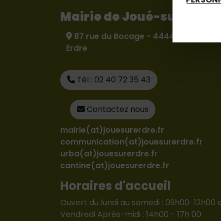
Mairie de Joué-sur-Erdr
87 rue du Bocage - 44440 Joué-sur
Erdre
Tél : 02 40 72 35 43
Contactez nous
mairie(at)jouesurerdre.fr
communication(at)jouesurerdre.fr
urba(at)jouesurerdre.f
r
cantine(at)jouesurerdre.fr
Horaires d'accueil
Ouvert du lundi au samedi : 09h00-12h00 
Vendredi Après-midi : 14h00 - 17h 00