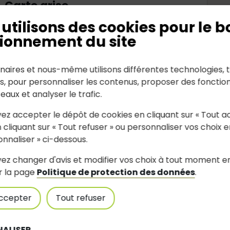
Carte grise
utilisons des cookies pour le b
En savoir plus
ionnement du site
naires et nous-même utilisons différentes technologies, t
es, pour personnaliser les contenus, proposer des fonction
seaux et analyser le trafic.
Suivez-nous
ez accepter le dépôt de cookies en cliquant sur « Tout a
 cliquant sur « Tout refuser » ou personnaliser vos choix e
onnaliser » ci-dessous.
Partagez avec #jouesurerdre
ez changer d'avis et modifier vos choix à tout moment e
r la page
Politique de protection des données
.
ccepter
Tout refuser
ALISER