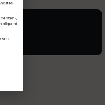
nalités
ccepter »,
n cliquant
.com
n vous