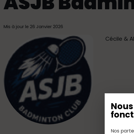
ASJB Badmi
Mis à jour le 26 Janvier 2026
Cécile & A
Nous 
fonct
Nos parte