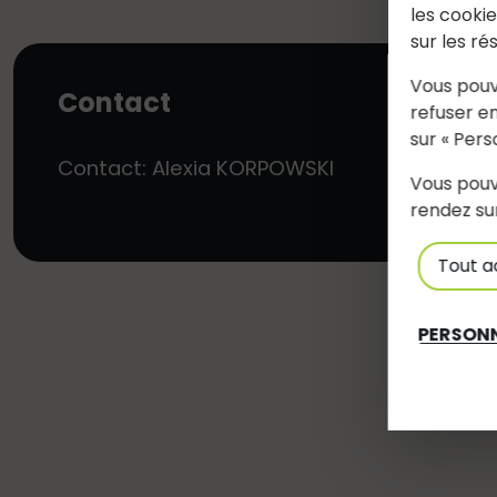
les cooki
sur les ré
Vous pouv
Contact
refuser en
sur « Pers
Contact: Alexia KORPOWSKI
Vous pouv
rendez su
Tout a
PERSONN