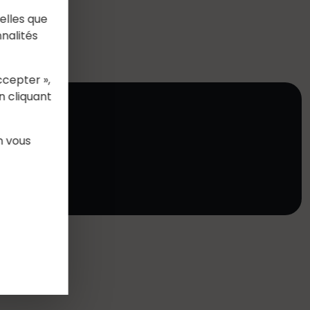
elles que
nalités
ccepter »,
n cliquant
n vous