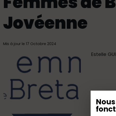
Femmes de B
Jovéenne
Mis à jour le 17 Octobre 2024
Estelle GU
Nous 
fonct