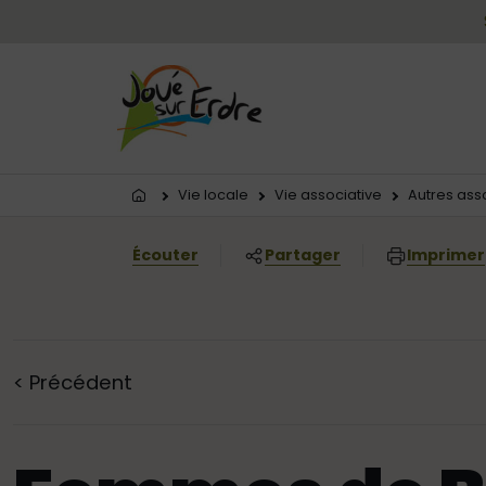
Menu principal
Contenus
Panneau de gestion des cookies
Vous êtes ici:
Vie locale
Vie associative
Autres ass
Écouter
Partager
Imprimer
<
Précédent