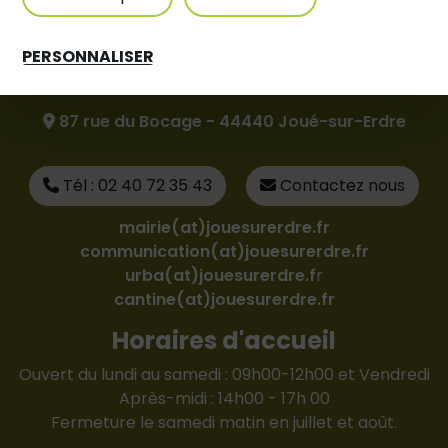
PERSONNALISER
Mairie de Joué-sur-Erdre
87 rue du Bocage - 44440 Joué-sur-Erdre
Tél : 02 40 72 35 43
Contactez nous
mairie(at)jouesurerdre.fr
communication(at)jouesurerdre.fr
urba(at)jouesurerdre.f
r
cantine(at)jouesurerdre.fr
Horaires d'accueil
Ouvert du lundi au samedi : 09h00-12h00 et Vendredi
Après-midi : 14h00 - 17h 00
Fermeture le samedi matin en juillet et août.