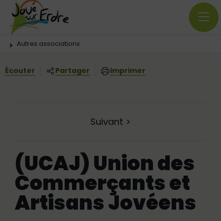
Menu principal
Contenus
Panneau de gestion des cookies
Vous êtes ici:
Autres associations
Écouter
Partager
Imprimer
Suivant
>
(UCAJ) Union des
Commerçants et
Artisans Jovéens