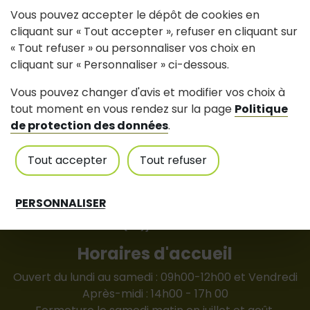
Vous pouvez accepter le dépôt de cookies en
cliquant sur « Tout accepter », refuser en cliquant sur
« Tout refuser » ou personnaliser vos choix en
cliquant sur « Personnaliser » ci-dessous.
Mairie de Joué-sur-Erdre
Vous pouvez changer d'avis et modifier vos choix à
87 rue du Bocage - 44440 Joué-sur-Erdre
tout moment en vous rendez sur la page
Politique
de protection des données
.
Tél : 02 40 72 35 43
Contactez nous
Tout accepter
Tout refuser
mairie(at)jouesurerdre.fr
communication(at)jouesurerdre.fr
PERSONNALISER
urba(at)jouesurerdre.f
r
cantine(at)jouesurerdre.fr
Horaires d'accueil
Ouvert du lundi au samedi : 09h00-12h00 et Vendredi
Après-midi : 14h00 - 17h 00