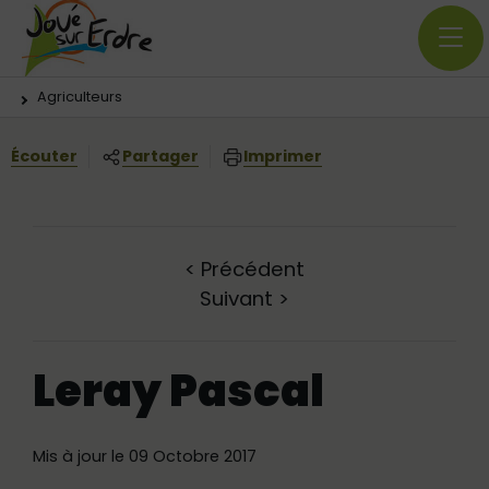
Menu principal
Contenus
Panneau de gestion des cookies
Vous êtes ici:
Agriculteurs
Écouter
Partager
Imprimer
<
Précédent
Suivant
>
Leray Pascal
Mis à jour le 09 Octobre 2017