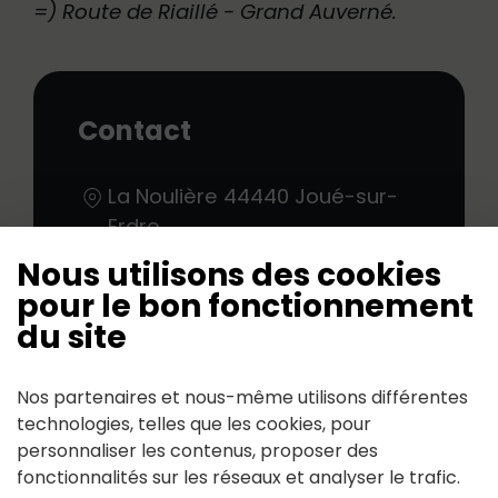
=) Route de Riaillé - Grand Auverné.
Contact
La Noulière
44440
Joué-sur-
Erdre
Nous utilisons des cookies
pour le bon fonctionnement
du site
Suivez-nous
Nos partenaires et nous-même utilisons différentes
technologies, telles que les cookies, pour
personnaliser les contenus, proposer des
Partagez avec #jouesurerdre
fonctionnalités sur les réseaux et analyser le trafic.