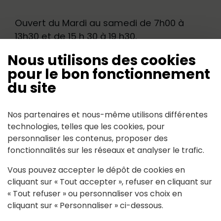
Ouvert du Mardi au samedi de 7h00 à
13h30 et de 15 h 30 à 19 h30.
Nous utilisons des cookies
Dimanche et jours fériés : 07h00 – 12h30
pour le bon fonctionnement
Fermé le lundi et dimanche après-midi.
du site
Nos partenaires et nous-même utilisons différentes
technologies, telles que les cookies, pour
Contact
personnaliser les contenus, proposer des
fonctionnalités sur les réseaux et analyser le trafic.
23 rue de la Ribaudière
44440
Vous pouvez accepter le dépôt de cookies en
Joué-sur-Erdre
cliquant sur « Tout accepter », refuser en cliquant sur
02.28.24.58.58
« Tout refuser » ou personnaliser vos choix en
cliquant sur « Personnaliser » ci-dessous.