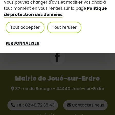
Vous pouvez changer d'avis et modifier vos choix à
tout moment en vous rendez sur la page
Politique
de protection des données
.
Suivez-nous
Tout accepter
Tout refuser
Partagez avec #jouesurerdre
PERSONNALISER
Mairie de Joué-sur-Erdre
87 rue du Bocage - 44440 Joué-sur-Erdre
Tél : 02 40 72 35 43
Contactez nous