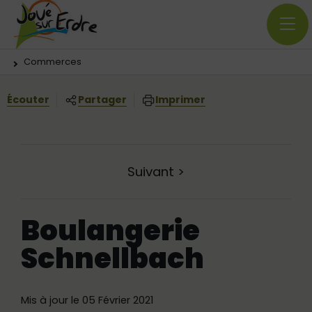
Menu principal
Contenus
Panneau de gestion des cookies
Vous êtes ici:
Commerces
Écouter
Partager
Imprimer
Suivant
>
Boulangerie
Schnellbach
Mis à jour le 05 Février 2021