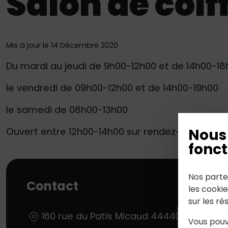
Salon de coif
Mis à jour le 14 Décembre 2020
Du mardi au jeudi de 9h00-12h00 et de 14h00-18
le vendredi de 09h00-12h00 et de 14h00-19h00
le samedi de 08h00-13h00
Ouvert entre 12h00-14h00 sur rendez-vous.
Nous 
fonct
Nos parte
Contact
les cooki
sur les ré
160 rue du Patis Micaud
44440
Joué-sur
Vous pouv