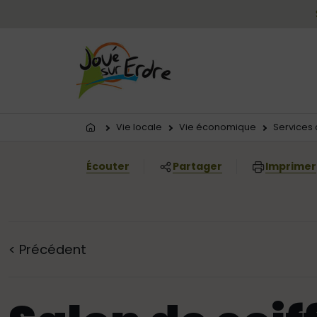
Menu principal
Contenus
Panneau de gestion des cookies
Vous êtes ici:
Vie locale
Vie économique
Services 
Écouter
Partager
Imprimer
<
Précédent