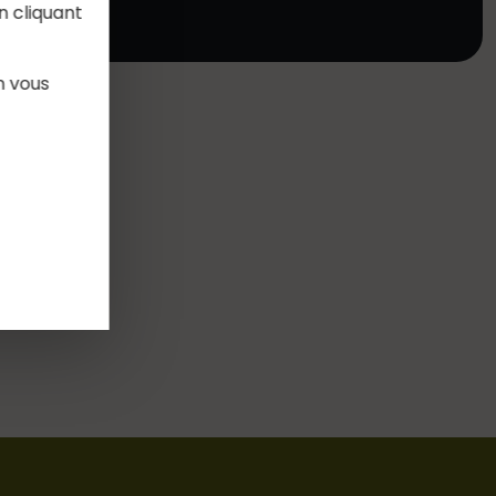
n cliquant
n vous