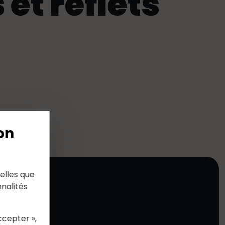
et reflets"
on
elles que
nalités
ccepter »,