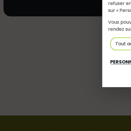
refuser en
sur « Pers
Vous pouv
rendez su
Tout a
PERSONN