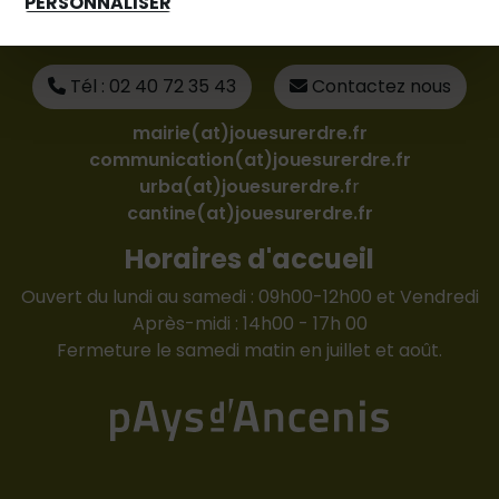
PERSONNALISER
87 rue du Bocage - 44440 Joué-sur-Erdre
Tél : 02 40 72 35 43
Contactez nous
mairie(at)jouesurerdre.fr
communication(at)jouesurerdre.fr
urba(at)jouesurerdre.f
r
cantine(at)jouesurerdre.fr
Horaires d'accueil
Ouvert du lundi au samedi : 09h00-12h00 et Vendredi
Après-midi : 14h00 - 17h 00
Fermeture le samedi matin en juillet et août.