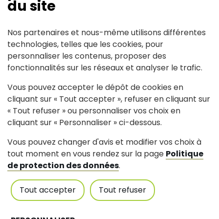
4 Le Marais
44440
Joué-sur-
du site
Erdre
07.86.11.55.44
Nos partenaires et nous-même utilisons différentes
technologies, telles que les cookies, pour
personnaliser les contenus, proposer des
fonctionnalités sur les réseaux et analyser le trafic.
Vous pouvez accepter le dépôt de cookies en
cliquant sur « Tout accepter », refuser en cliquant sur
Suivez-nous
« Tout refuser » ou personnaliser vos choix en
cliquant sur « Personnaliser » ci-dessous.
Partagez avec #jouesurerdre
Vous pouvez changer d'avis et modifier vos choix à
tout moment en vous rendez sur la page
Politique
de protection des données
.
Tout accepter
Tout refuser
Mairie de Joué-sur-Erdre