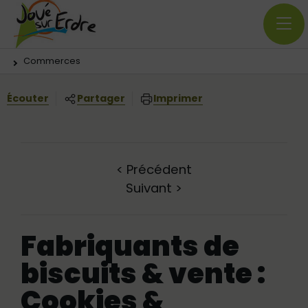
Menu principal
Contenus
Panneau de gestion des cookies
Vous êtes ici:
Commerces
Écouter
Partager
Imprimer
<
Précédent
Suivant
>
Fabriquants de
biscuits & vente :
Cookies &