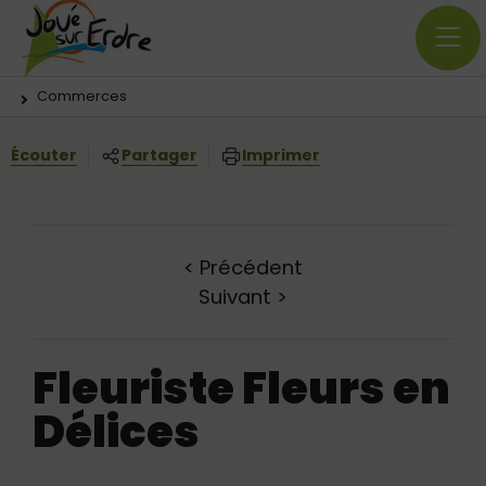
Menu principal
Contenus
Panneau de gestion des cookies
Vous êtes ici:
Commerces
Écouter
Partager
Imprimer
<
Précédent
Suivant
>
Fleuriste Fleurs en
Délices