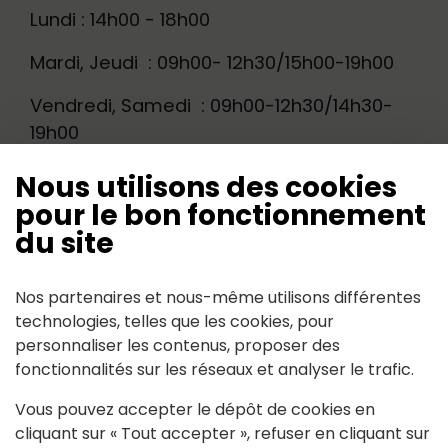
Lundi : 14h00 - 18h00
Mardi, Jeudi : 09h00- 12h30/15h00-19h00
Vendredi, Samedi : 09h00-12h30/14h30-
19h00
Dimanche : 09h00-12h30
Nous utilisons des cookies
pour le bon fonctionnement
Fermé le mercredi.
du site
Nos partenaires et nous-même utilisons différentes
technologies, telles que les cookies, pour
personnaliser les contenus, proposer des
Contact
fonctionnalités sur les réseaux et analyser le trafic.
Vous pouvez accepter le dépôt de cookies en
12 place André Mazureau
cliquant sur « Tout accepter », refuser en cliquant sur